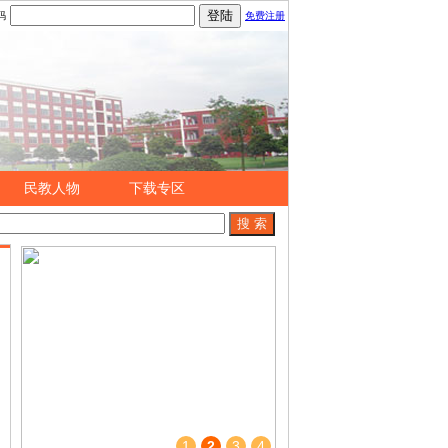
码
免费注册
民教人物
下载专区
1
2
3
4