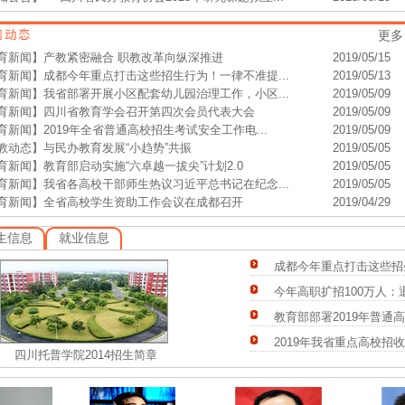
更多
育新闻】
产教紧密融合 职教改革向纵深推进
2019/05/15
育新闻】
成都今年重点打击这些招生行为！一律不准提...
2019/05/13
育新闻】
我省部署开展小区配套幼儿园治理工作，小区...
2019/05/09
育新闻】
四川省教育学会召开第四次会员代表大会
2019/05/09
育新闻】
2019年全省普通高校招生考试安全工作电...
2019/05/09
教动态】
与民办教育发展“小趋势”共振
2019/05/05
育新闻】
教育部启动实施“六卓越一拔尖”计划2.0
2019/05/05
育新闻】
我省各高校干部师生热议习近平总书记在纪念...
2019/05/05
育新闻】
全省高校学生资助工作会议在成都召开
2019/04/29
生信息
就业信息
成都今年重点打击这些招生
今年高职扩招100万人：退
教育部部署2019年普通高
2019年我省重点高校招收
四川托普学院2014招生简章