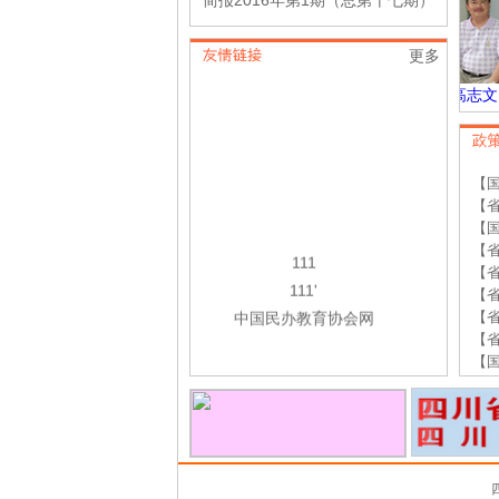
简报2016年第1期（总第十七期）
更多
张应辉
雷解民
高志文
【
【
【
【
111
【
111'
【
中国民办教育协会网
【
【
【