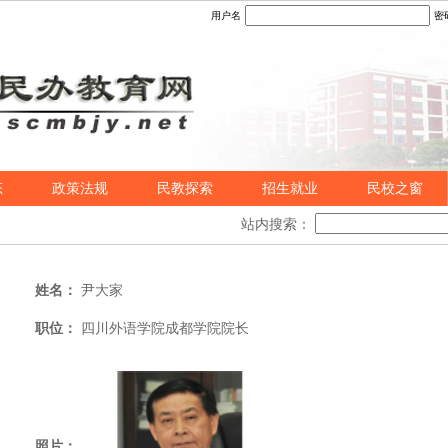
用户名
密
态
政策法规
民教探索
招生就业
民校之窗
站内搜索：
姓名：
尹大家
职位：
四川外语学院成都学院院长
照片：